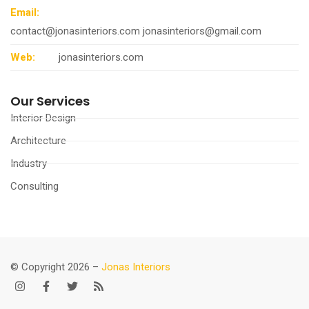
Email:
contact@jonasinteriors.com
jonasinteriors@gmail.com
Web:
jonasinteriors.com
Our Services
Interior Design
Architecture
Industry
Consulting
© Copyright 2026 –
J
onas Interiors